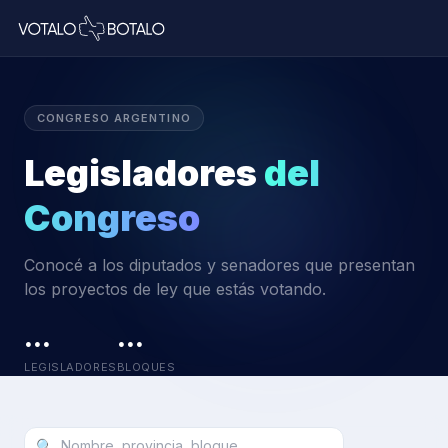
CONGRESO ARGENTINO
Legisladores
del
Congreso
Conocé a los diputados y senadores que presentan
los proyectos de ley que estás votando.
···
···
LEGISLADORES
BLOQUES
🔍